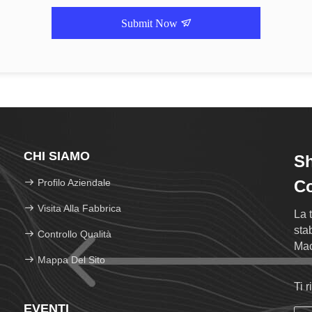
Submit Now
CHI SIAMO
Sh
Profilo Aziendale
Co
Visita Alla Fabbrica
La 
sta
Controllo Qualità
Mac
Mappa Del Sito
soc
Ti 
EVENTI