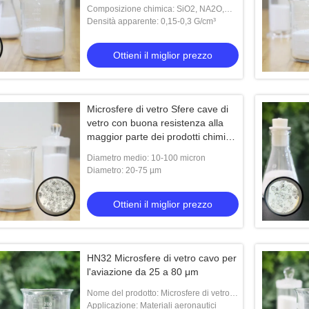
0,05 W/m·K e resistenza chimica
Composizione chimica: SiO2, NA2O,
CAO, MGO, AL2O3
Densità apparente: 0,15-0,3 G/cm³
Ottieni il miglior prezzo
Microsfere di vetro Sfere cave di
vetro con buona resistenza alla
maggior parte dei prodotti chimici,
conducibilità termica 0,2 e
Diametro medio: 10-100 micron
spessore della parete di 1-2
Diametro: 20-75 µm
micron
Ottieni il miglior prezzo
Microsfere di vetro vuote del liquido di
Bolle di vetro vuote per i
perforazione di densità bassa 14000 PSI
HN32 Microsfere di vetro cavo per
bacino idrico
l'aviazione da 25 a 80 μm
Ottieni il miglior prezzo
Ottieni il miglio
Nome del prodotto: Microsfere di vetro
HN32
Applicazione: Materiali aeronautici