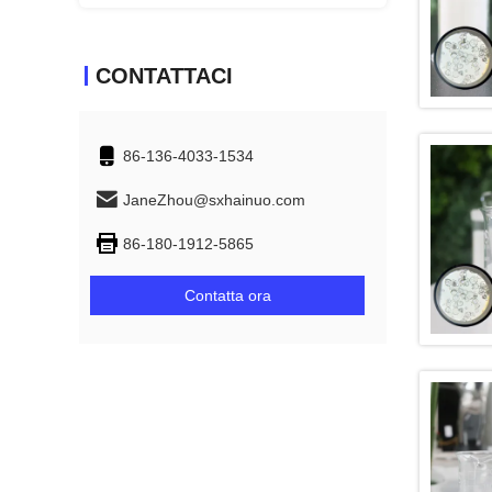
CONTATTACI
86-136-4033-1534
JaneZhou@sxhainuo.com
86-180-1912-5865
Contatta ora