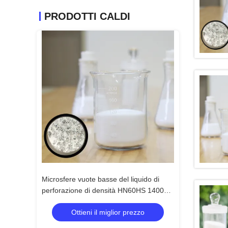
PRODOTTI CALDI
ere vuote basse del liquido di
Materiale di vetro di galleggiabilità di
azione di densità HN60HS 14000
microsfere delle bolle del liquido di
perforazione di densità bassa
Ottieni il miglior prezzo
Ottieni il miglior prezzo