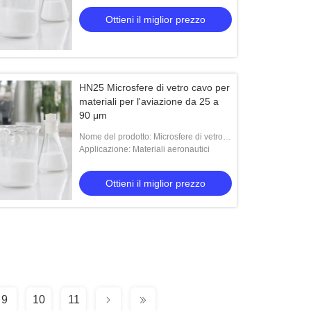
Ottieni il miglior prezzo
HN25 Microsfere di vetro cavo per
materiali per l'aviazione da 25 a
90 μm
Nome del prodotto: Microsfere di vetro
HN25
Applicazione: Materiali aeronautici
Ottieni il miglior prezzo
9
10
11