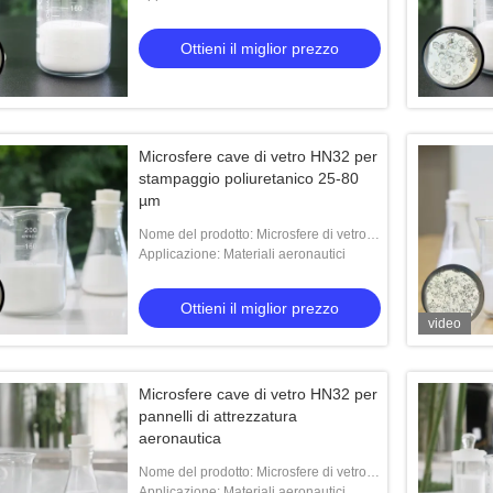
Ottieni il miglior prezzo
Microsfere cave di vetro HN32 per
stampaggio poliuretanico 25-80
µm
Nome del prodotto: Microsfere di vetro
HN32
Applicazione: Materiali aeronautici
Ottieni il miglior prezzo
video
Microsfere cave di vetro HN32 per
pannelli di attrezzatura
aeronautica
Nome del prodotto: Microsfere di vetro
HN32
Applicazione: Materiali aeronautici