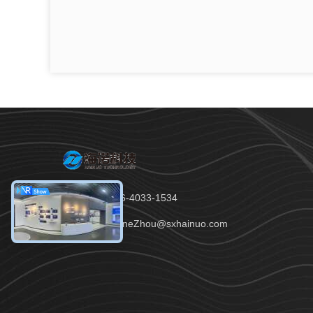
tel：86-136-4033-1534
E-mail：JaneZhou@sxhainuo.com