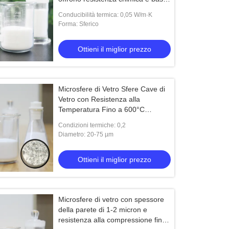
conducibilità termica 0,2 per
Conducibilità termica: 0,05 W/m·K
applicazioni industriali
Forma: Sferico
Ottieni il miglior prezzo
Microsfere di Vetro Sfere Cave di
Vetro con Resistenza alla
Temperatura Fino a 600°C
Resistenza Chimica e Forma
Condizioni termiche: 0,2
Sferica
Diametro: 20-75 µm
Ottieni il miglior prezzo
Microsfere di vetro con spessore
della parete di 1-2 micron e
resistenza alla compressione fino