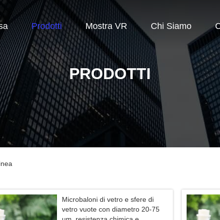
sa
Prodotti
Mostra VR
Chi Siamo
C
PRODOTTI
inea
Microbaloni di vetro e sfere di
vetro vuote con diametro 20-75
μm, resistenza chimica e