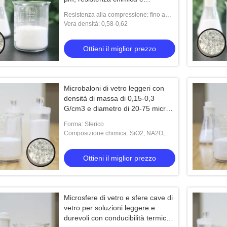
conduttività termica di 0,05 W/m·K
Resistenza alla compressione: fino a
100 MPa
Vera densità: 0,58-0,62
Ottieni il miglior prezzo
Microbaloni di vetro leggeri con
densità di massa di 0,15-0,3
G/cm3 e diametro di 20-75 micron
per compositi chimici resistenti
Forma: Sferico
Composizione chimica: SiO2, NA2O,
CAO, MGO, AL2O3
Ottieni il miglior prezzo
Microsfere di vetro e sfere cave di
vetro per soluzioni leggere e
durevoli con conducibilità termica