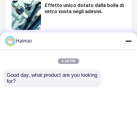
Effetto unico dotato dalla bolla di
vetro vuota negli adesivi.
Hainuo
Che cosa è microsfera di vetro
vuota
6:38 PM
Good day, what product are you looking 
for?
Estesa applicazione della bolla di
vetro vuota nella cementazione
del pozzo di petrolio
Casa
Circa noi
Contattaci
Desktop Site