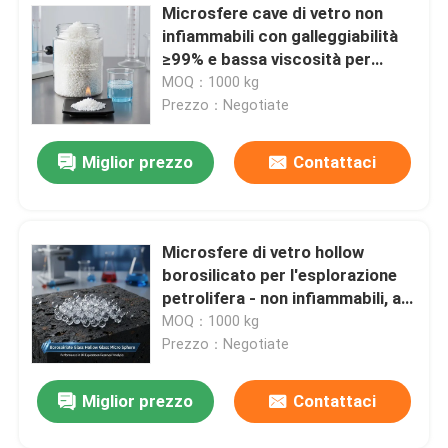
Microsfere cave di vetro non
infiammabili con galleggiabilità
≥99% e bassa viscosità per
applicazioni industriali
MOQ：1000 kg
Prezzo：Negotiate
Miglior prezzo
Contattaci
Microsfere di vetro hollow
borosilicato per l'esplorazione
petrolifera - non infiammabili, a
bassa viscosità e ad alta
MOQ：1000 kg
resistenza alla compressione
Prezzo：Negotiate
Lasciate un messaggio
Miglior prezzo
Contattaci
Ti richiameremo presto!