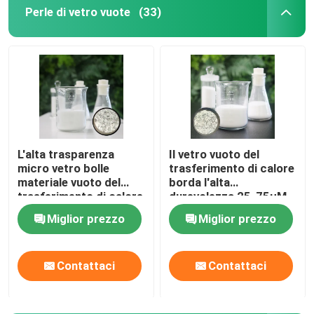
Perle di vetro vuote
(33)
L'alta trasparenza
Il vetro vuoto del
micro vetro bolle
trasferimento di calore
materiale vuoto del
borda l'alta
trasferimento di calore
durevolezza 25-75µM
delle perle di vetro
di microsfere di vetro
Miglior prezzo
Miglior prezzo
Contattaci
Contattaci