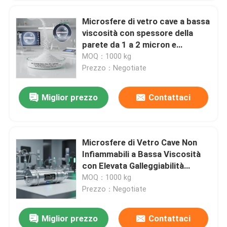
Microsfere di vetro cave a bassa
viscosità con spessore della
parete da 1 a 2 micron e
dimensioni H20 H60 per
MOQ：1000 kg
isolamento termico
Prezzo：Negotiate
Miglior prezzo
Contattaci
Microsfere di Vetro Cave Non
Infiammabili a Bassa Viscosità
Invia
con Elevata Galleggiabilità
(≥99%) per Applicazioni
MOQ：1000 kg
Industriali
Prezzo：Negotiate
Miglior prezzo
Contattaci