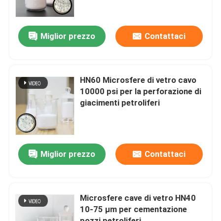
Chi siamo
Miglior prezzo
Contattaci
Fatory Tour
HN60 Microsfere di vetro cavo
Controllo di qualità
10000 psi per la perforazione di
giacimenti petroliferi
Contattaci
notizie
Miglior prezzo
Contattaci
Richiedere un preventivo
Microsfere cave di vetro HN40
10-75 µm per cementazione
Microsfere di vetro vuote
pozzi petroliferi