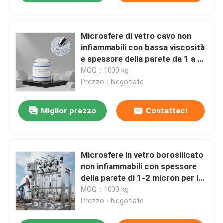
Microsfere di vetro cavo non
infiammabili con bassa viscosità
e spessore della parete da 1 a 2
micron per compositi leggeri
MOQ：1000 kg
Prezzo：Negotiate
Miglior prezzo
Contattaci
Microsfere in vetro borosilicato
non infiammabili con spessore
della parete di 1-2 micron per lo
sviluppo petrolifero
MOQ：1000 kg
Prezzo：Negotiate