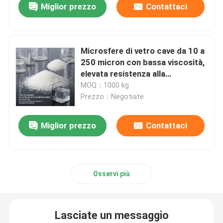
Miglior prezzo
Contattaci
Microsfere di vetro cave da 10 a
250 micron con bassa viscosità,
elevata resistenza alla
compressione e proprietà non
MOQ：1000 kg
infiammabili per rivestimenti e
Prezzo：Negotiate
sigillanti
Miglior prezzo
Contattaci
Osservi più
Lasciate un messaggio