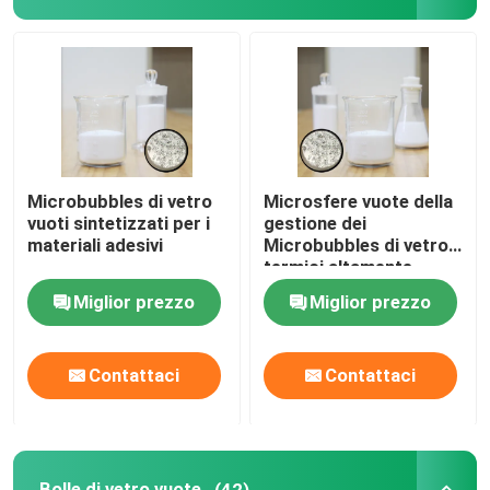
Microbubbles di vetro
Microsfere vuote della
vuoti sintetizzati per i
gestione dei
materiali adesivi
Microbubbles di vetro
termici altamente
riflettenti dei composti
Miglior prezzo
Miglior prezzo
Contattaci
Contattaci
Bolle di vetro vuote
(42)