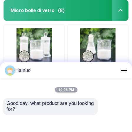
Micro bolle di vetro
(8)
Il micro vetro bolle la
10-65µM Diameter
Hainuo
conducibilità che
Micro Glass bolle alte
termica 0,153
particelle della
microsfere di vetro
resistenza chimica
10:06 PM
migliorano la gestione
Miglior prezzo
Miglior prezzo
termica
Good day, what product are you looking 
for?
Contattaci
Contattaci