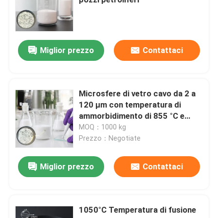
Microsfere di vetro delle bolle
Miglior prezzo
Contattaci
Microbubbles di vetro
Bolle di vetro vuote
Microsfere di vetro cavo da 2 a
120 μm con temperatura di
ammorbidimento di 855 °C e
Perle di vetro vuote
eccellente resistenza chimica
MOQ：1000 kg
per l'esplorazione petrolifera
Prezzo：Negotiate
Micro bolle di vetro
Miglior prezzo
Contattaci
microsfere vuote
1050°C Temperatura di fusione
Microsfere di vetro