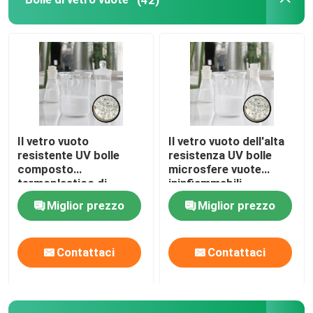
Il vetro vuoto
Il vetro vuoto dell'alta
resistente UV bolle
resistenza UV bolle
composto
microsfere vuote
termoplastico di
ininfiammabili
microsfere vuote
Miglior prezzo
Miglior prezzo
Contattaci
Contattaci