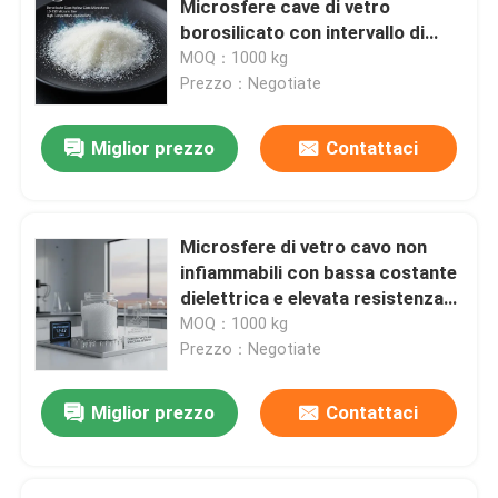
Microsfere cave di vetro
borosilicato con intervallo di
Micro sfere di vetro
dimensioni da 10-250 micron per
MOQ：1000 kg
applicazioni ad alta temperatura
Prezzo：Negotiate
Tutti i prodotti
Miglior prezzo
Contattaci
Microsfere di vetro cavo non
infiammabili con bassa costante
dielettrica e elevata resistenza
alla compressione per lo
MOQ：1000 kg
sviluppo petrolifero
Prezzo：Negotiate
Miglior prezzo
Contattaci