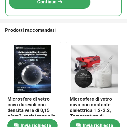
Continua
Prodotti raccomandati
Casa
Microsfere di vetro
Microsfere di vetro
cavo durevoli con
cavo con costante
Prodotti
densità vera di 0,15
dielettrica 1.2-2.2,
g/cm3, resistenza alla
Temperatura di
compressione di 600
ammorbidimento
Invia richiesta
Invia richiesta
Mostra VR