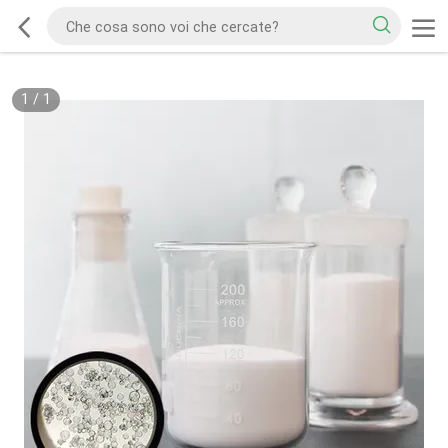
1
/
1