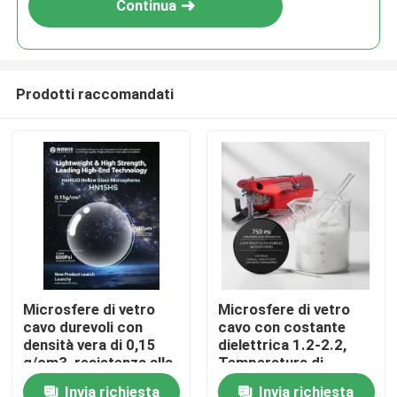
Continua
Prodotti raccomandati
Casa
Microsfere di vetro
Microsfere di vetro
cavo durevoli con
cavo con costante
Prodotti
densità vera di 0,15
dielettrica 1.2-2.2,
g/cm3, resistenza alla
Temperatura di
compressione di 600
ammorbidimento
Invia richiesta
Invia richiesta
Mostra VR