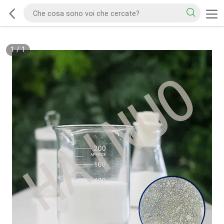
1
/
1