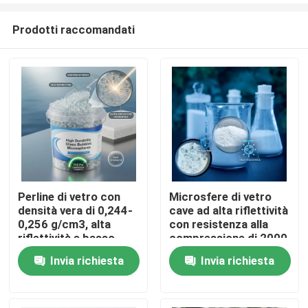
Prodotti raccomandati
Perline di vetro con
Microsfere di vetro
densità vera di 0,244-
cave ad alta riflettività
Casa
0,256 g/cm3, alta
con resistenza alla
riflettività e basso
compressione di 2000
assorbimento di
psi e basso contenuto
Invia richiesta
Invia richiesta
Prodotti
umidità per
di umidità per
applicazioni industriali
applicazioni industriali
Mostra VR