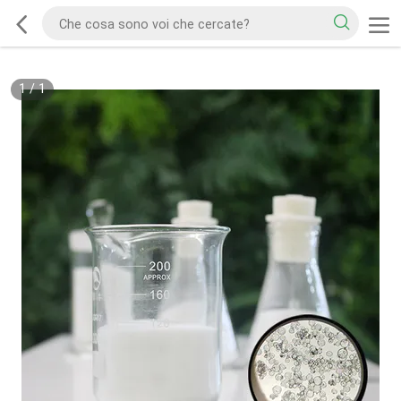
1
/
1