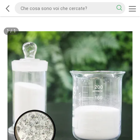
1
/
1