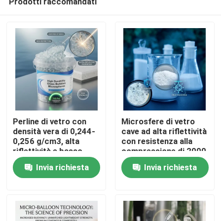
Prodotti raccomandati
Perline di vetro con
Microsfere di vetro
densità vera di 0,244-
cave ad alta riflettività
0,256 g/cm3, alta
con resistenza alla
riflettività e basso
compressione di 2000
Casa
assorbimento di
psi e basso contenuto
Invia richiesta
Invia richiesta
umidità per
di umidità per
applicazioni industriali
applicazioni industriali
Prodotti
Mostra VR