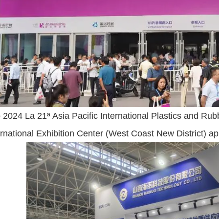
o 2024 La 21ª Asia Pacific International Plastics and Ru
ernational Exhibition Center (West Coast New District) apr