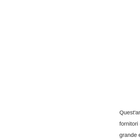
Quest'an
fornitor
grande e