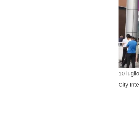
10 lugli
City Int