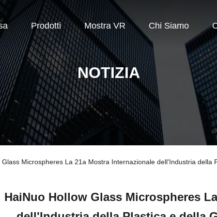
sa
Prodotti
Mostra VR
Chi Siamo
C
NOTIZIA
 Glass Microspheres La 21a Mostra Internazionale dell'Industria della P
HaiNuo Hollow Glass Microspheres La 
dell'Industria della Plastica e della