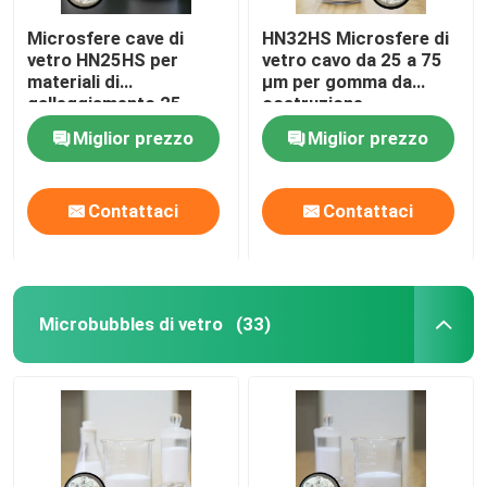
Microsfere cave di
HN32HS Microsfere di
vetro HN25HS per
vetro cavo da 25 a 75
materiali di
μm per gomma da
galleggiamento 25-
costruzione
85µm
Miglior prezzo
Miglior prezzo
Contattaci
Contattaci
Microbubbles di vetro
(33)