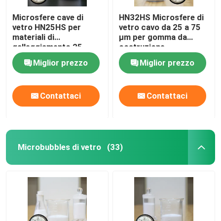
Microsfere cave di
HN32HS Microsfere di
vetro HN25HS per
vetro cavo da 25 a 75
materiali di
μm per gomma da
galleggiamento 25-
costruzione
85µm
Miglior prezzo
Miglior prezzo
Contattaci
Contattaci
Microbubbles di vetro
(33)