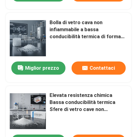
Bolla di vetro cava non
infiammabile a bassa
conducibilità termica di forma
sferica per soluzioni industriali
Miglior prezzo
Contattaci
Elevata resistenza chimica
Bassa conducibilità termica
Sfere di vetro cave non
infiammabili per applicazioni di
isolamento