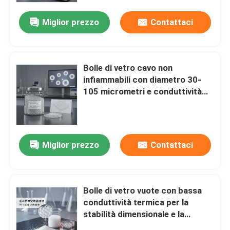
Miglior prezzo
Contattaci
Bolle di vetro cavo non
infiammabili con diametro 30-
105 micrometri e conduttività
termica 0,04-0,06 W/m·K per
compositi leggeri
Miglior prezzo
Contattaci
Casa
Bolle di vetro vuote con bassa
Prodotti
conduttività termica per la
stabilità dimensionale e la
sicurezza non infiammabile
Mostra VR