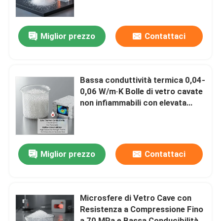
Chi siamo
Miglior prezzo
Contattaci
Fatory Tour
Bassa conduttività termica 0,04-
Controllo di qualità
0,06 W/m·K Bolle di vetro cavate
non infiammabili con elevata
resistenza alla compressione 70
Contattaci
MPa per usi compositi e isolanti
notizie
Miglior prezzo
Contattaci
Richiedere un preventivo
Microsfere di Vetro Cave con
Resistenza a Compressione Fino
Microsfere di vetro vuote
a 70 MPa e Bassa Conducibilità