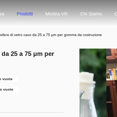
sa
Prodotti
Mostra VR
Chi Siamo
C
fere di vetro cavo da 25 a 75 μm per gomma da costruzione
 da 25 a 75 μm per
ro vuote
ro vuote