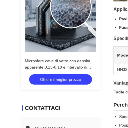
Applic
Pavi
Fass
Specif
Mode
Microsfere cave di vetro con densità
apparente 0,15-0,18 e intervallo di
HN32
diametro 10-250 micron per
Ottieni il miglior prezzo
applicazioni ad alta resistenza alla
Vantag
compressione
Facile d
Perché
CONTATTACI
Speci
Posi