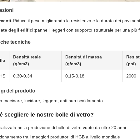
azioni
menti:
Riduce il peso migliorando la resistenza e la durata dei pavimenti i
ate degli edifici:
pannelli leggeri con supporto strutturale per una più f
iche tecniche
Densità reale
Densità di massa
Resist
llo
(g/cm3)
(g/cm3)
(psi)
HS
0.30-0.34
0.15-0.18
2000
gi del prodotto
a macinare, lucidare, leggero, anti-surriscaldamento.
 scegliere le nostre bolle di vetro?
alizzata nella produzione di bolle di vetro vuote da oltre 20 anni
zionamento tra i maggiori produttori di HGB a livello mondiale