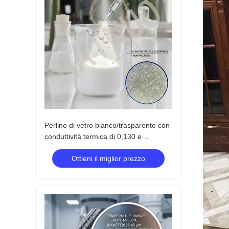
Perline di vetro bianco/trasparente con
conduttività termica di 0,130 e
resistenza alla compressione elevata di
Ottieni il miglior prezzo
2000 psi per rivestimenti e isolamento