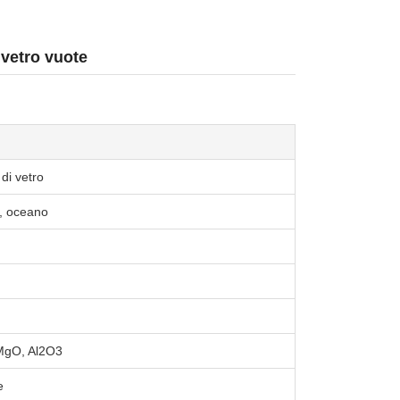
 vetro vuote
di vetro
, oceano
MgO, Al2O3
e