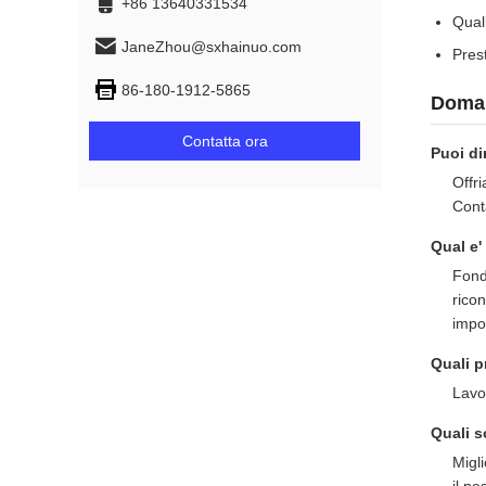
+86 13640331534
Quali
JaneZhou@sxhainuo.com
Prest
86-180-1912-5865
Doman
Contatta ora
Puoi di
Offri
Conta
Qual e'
Fond
ricon
impor
Quali p
Lavo
Quali s
Migli