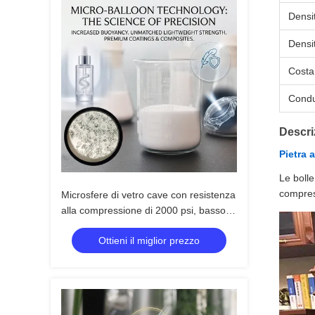
Densi
Densi
Costan
Condut
Descri
Pietra 
Le bolle
compress
Microsfere di vetro cave con resistenza
alla compressione di 2000 psi, basso
assorbimento di umidità e densità
Ottieni il miglior prezzo
apparente di 0,15-0,35 g/cm³ per
applicazioni industriali