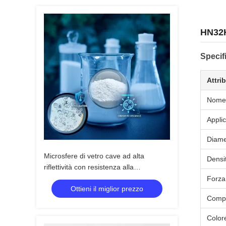
HN32H
Specifi
Attri
Nome 
Appli
Diame
Microsfere di vetro cave ad alta
Densi
riflettività con resistenza alla
compressione di 2000 psi e basso
Forza
Ottieni il miglior prezzo
contenuto di umidità per applicazioni
Compo
industriali
Color