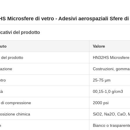
S Microsfere di vetro - Adesivi aerospaziali Sfere di
cativi del prodotto
buto
Valore
del prodotto
HN32HS Microsfere 
cazione
Costruzioni, gomma
tro
25-75 μm
tà
00,15-1,0 g/cm3
 di compressione
2000 psi
sizione chimica
SiO2, Na2O, CaO, 
e
Bianco o trasparent