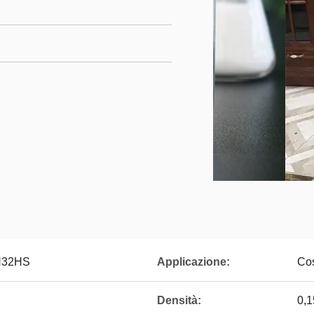
HN32HS
Applicazione:
Cos
Densità:
0,1