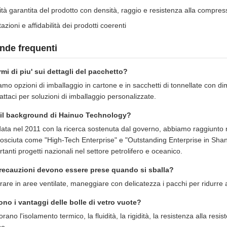
tà garantita del prodotto con densità, raggio e resistenza alla compressi
azioni e affidabilità dei prodotti coerenti
de frequenti
rmi di piu' sui dettagli del pacchetto?
amo opzioni di imballaggio in cartone e in sacchetti di tonnellate con d
ttaci per soluzioni di imballaggio personalizzate.
 il background di Hainuo Technology?
ata nel 2011 con la ricerca sostenuta dal governo, abbiamo raggiunto n
osciuta come "High-Tech Enterprise" e "Outstanding Enterprise in Shanxi 
tanti progetti nazionali nel settore petrolifero e oceanico.
recauzioni devono essere prese quando si sballa?
rare in aree ventilate, maneggiare con delicatezza i pacchi per ridurre a
ono i vantaggi delle bolle di vetro vuote?
orano l'isolamento termico, la fluidità, la rigidità, la resistenza alla r