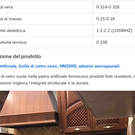
tà vera
0.314-0.326
tà di massa
0.15-0.18
te dielettrica
1.2-2.2 ((100MHZ)
tività termica
0.108
zione del prodotto
artificiale, bolla di vetro cavo, HN32HS, adesivi aerospaziali.
 di vetro vuote nella pietra artificiale forniscono prodotti finiti resistenti,
ione migliora l'integrità strutturale e la durata.