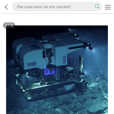
2
/
2