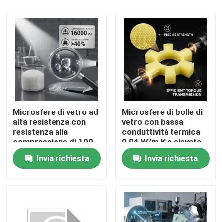
Microsfere di vetro ad
Microsfere di bolle di
alta resistenza con
vetro con bassa
resistenza alla
conduttività termica
compressione di 100
0,04 W/m·K e elevata
MPa e bassa
resistenza chimica per
Casa
Invia richiesta
Invia richiesta
conducibilità termica
banchine e ponti
di 0,04 W/m·K per
prestazioni migliorate
Prodotti
del materiale
Mostra VR